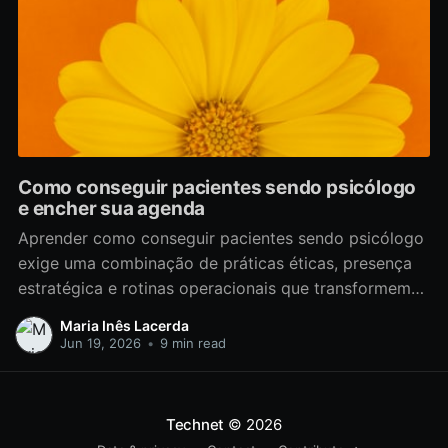
Como conseguir pacientes sendo psicólogo
e encher sua agenda
Aprender como conseguir pacientes sendo psicólogo
exige uma combinação de práticas éticas, presença
estratégica e rotinas operacionais que transformem
interesse em atendimentos regulares. Psicólogos com
Maria Inês Lacerda
agenda vazia ou inconsistente precisam de ações que
Jun 19, 2026
•
9 min read
gerem fluxo contínuo de pacientes sem violar o
Código de Ética do Conselho Federal de Psicologia,
preservando
Technet
© 2026